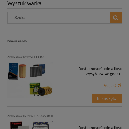
Wyszukiwarka
Polecane produkty
Zestaw filtrów Fiat Bravo II 1.4 16v
Dostępność:
średnia ilość
Wysyłka w:
48 godzin
90,00 zł
do koszyka
Zestaw filtrów HYUNDAI IX55 3.8 V6 +OLEJ
Dostępność:
średnia ilość