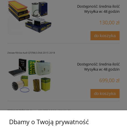
Dostępność:
średnia ilość
Wysyłka w:
48 godzin
130,00 zł
do koszyka
Zestaw filtrów Audi Q7(TM) 3.0tdi 2015-2018
Dostępność:
średnia ilość
Wysyłka w:
48 godzin
699,00 zł
do koszyka
ZESTAW FILTRÓW Alfa Romeo 159 (939) 1.9 jtdm 2.0 jtdm (1)
Dbamy o Twoją prywatność
Dostępność:
średnia ilość