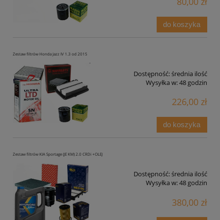
80,00 zł
do koszyka
Zestaw filtrów Honda Jazz IV 1.3 od 2015
Dostępność:
średnia ilość
Wysyłka w:
48 godzin
226,00 zł
do koszyka
Zestaw filtrów KIA Sportage (JE KM) 2.0 CRDi +OLEJ
Dostępność:
średnia ilość
Wysyłka w:
48 godzin
380,00 zł