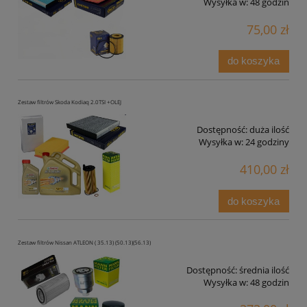
Wysyłka w:
48 godzin
75,00 zł
do koszyka
Zestaw filtrów Skoda Kodiaq 2.0TSI +OLEJ
Dostępność:
duża ilość
Wysyłka w:
24 godziny
410,00 zł
do koszyka
Zestaw filtrów Nissan ATLEON ( 35.13) (50.13)(56.13)
Dostępność:
średnia ilość
Wysyłka w:
48 godzin