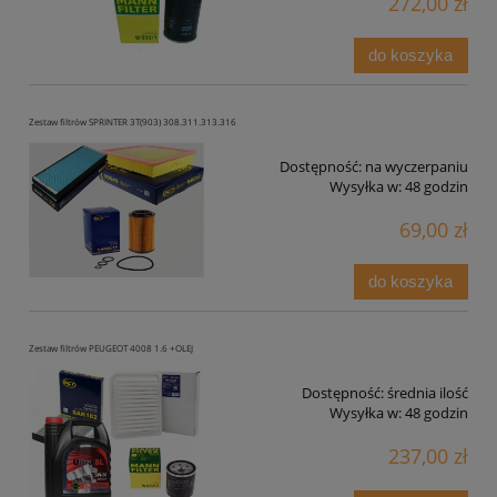
272,00 zł
do koszyka
Zestaw filtrów SPRINTER 3T(903) 308.311.313.316
Dostępność:
na wyczerpaniu
Wysyłka w:
48 godzin
69,00 zł
do koszyka
Zestaw filtrów PEUGEOT 4008 1.6 +OLEJ
Dostępność:
średnia ilość
Wysyłka w:
48 godzin
237,00 zł