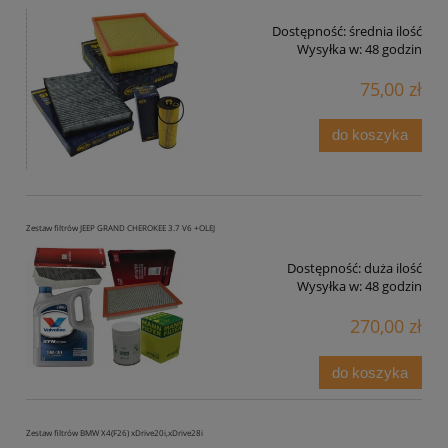
Dostępność:
średnia ilość
Wysyłka w:
48 godzin
75,00 zł
do koszyka
Zestaw filtrów JEEP GRAND CHEROKEE 3.7 V6 +OLEJ
Dostępność:
duża ilość
Wysyłka w:
48 godzin
270,00 zł
do koszyka
Zestaw filtrów BMW X4(F26) xDrive20i,xDrive28i