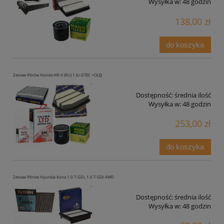
Wysyłka w:
48 godzin
138,00 zł
do koszyka
Zestaw filtrów Honda HR-V (RU) 1.6i-DTEC +OLEJ
Dostępność:
średnia ilość
Wysyłka w:
48 godzin
253,00 zł
do koszyka
Zestaw filtrów Hyundai Kona 1.0 T-GDi, 1.6 T-GDi 4WD
Dostępność:
średnia ilość
Wysyłka w:
48 godzin