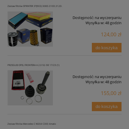
Zestaw filtrów SPRINTER 3T(903) 308D.310D.312D.
Dostępność:
na wyczerpaniu
Wysyłka w:
48 godzin
124,00 zł
do koszyka
PRZEGUB OPEL FRONTERA A 2.0 92-98 17/23 (1)
Dostępność:
na wyczerpaniu
Wysyłka w:
48 godzin
155,00 zł
do koszyka
Zestaw filtrów Mercedes C W204 C300 4matic