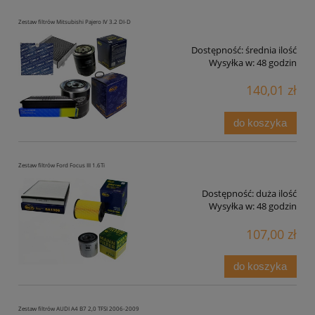
Zestaw filtrów Mitsubishi Pajero IV 3.2 DI-D
Dostępność:
średnia ilość
Wysyłka w:
48 godzin
140,01 zł
do koszyka
Zestaw filtrów Ford Focus III 1.6Ti
Dostępność:
duża ilość
Wysyłka w:
48 godzin
107,00 zł
do koszyka
Zestaw filtrów AUDI A4 B7 2,0 TFSI 2006-2009