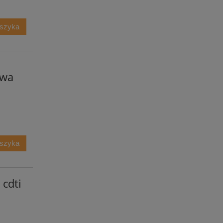
oszyka
awa
oszyka
 cdti