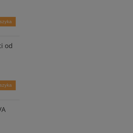
oszyka
ti od
oszyka
VA