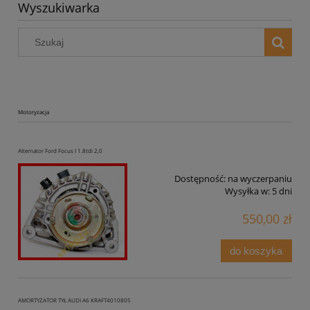
Wyszukiwarka
Motoryzacja
Alternator Ford Focus I 1.8tdi 2,0
Dostępność:
na wyczerpaniu
Wysyłka w:
5 dni
550,00 zł
do koszyka
AMORTYZATOR TYŁ AUDI A6 KRAFT4010805