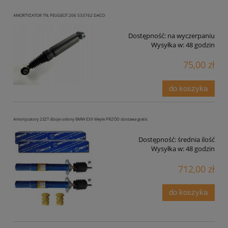
AMORTYZATOR TYŁ PEUGEOT 206 533762 DACO
Dostępność:
na wyczerpaniu
Wysyłka w:
48 godzin
75,00 zł
do koszyka
Amortyzatory 2SZT dboje osłony BMW E39 Meyle PRZÓD dostawa gratis
Dostępność:
średnia ilość
Wysyłka w:
48 godzin
712,00 zł
do koszyka