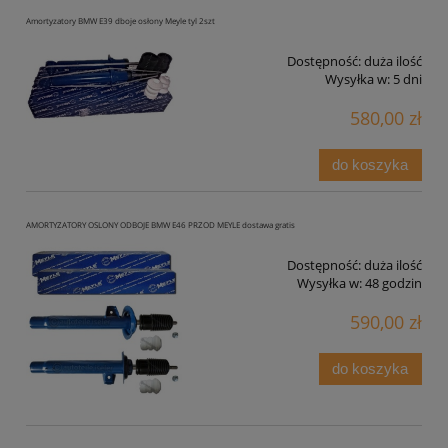
Amortyzatory BMW E39 dboje osłony Meyle tyl 2szt
Dostępność:
duża ilość
Wysyłka w:
5 dni
580,00 zł
do koszyka
AMORTYZATORY OSLONY ODBOJE BMW E46 PRZOD MEYLE dostawa gratis
Dostępność:
duża ilość
Wysyłka w:
48 godzin
590,00 zł
do koszyka