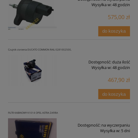
Wysyłka w:
48 godzin
575,00 zł
do koszyka
Czujnik cisnienia DUCATO COMMON RAIL 0281002500,
Dostępność:
duża ilość
Wysyłka w:
48 godzin
467,90 zł
do koszyka
FILTR KABINOWY K1014 OPEL ASTRA ZAFIRA
Dostępność:
na wyczerpaniu
Wysyłka w:
5 dni