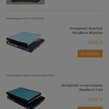
Filtr Kabinowy SA1138 K1115 VOLVO V40
Dostępność:
duża ilość
Wysyłka w:
48 godzin
38,00 zł
do koszyka
Filtr kabinowy SA1149SA1149 K1065 A-Klasse W168
Dostępność:
na wyczerpaniu
Wysyłka w:
5 dni
35,00 zł