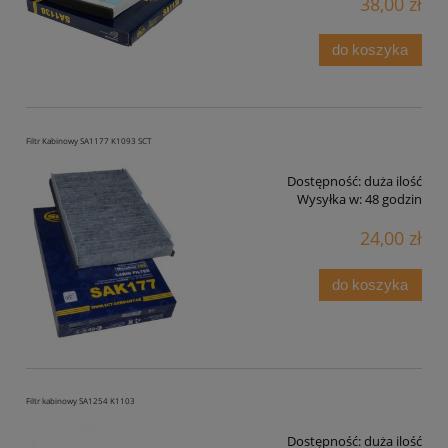
38,00 zł
do koszyka
Filtr Kabinowy SA1177 K1093 SCT
Dostępność:
duża ilość
Wysyłka w:
48 godzin
24,00 zł
do koszyka
Filtr kabinowy SA1254 K1103
Dostępność:
duża ilość