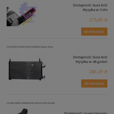
Dostępność:
duża ilość
Wysyłka w:
5 dni
215,00 zł
do koszyka
CHŁODNICA KLIMATYZACJI DAEWOO Espero Nexia
Dostępność:
duża ilość
Wysyłka w:
48 godzin
246,39 zł
do koszyka
CZUJNIK BMW COMMON RAIL BOSCH-0281002480
Dostępność:
na wyczerpaniu