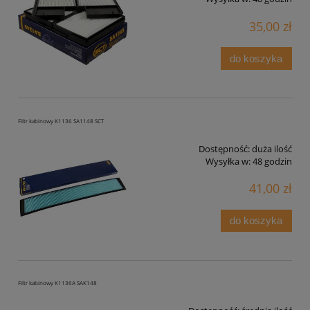
35,00 zł
do koszyka
Filtr kabinowy K1136 SA1148 SCT
Dostępność:
duża ilość
Wysyłka w:
48 godzin
41,00 zł
do koszyka
Filtr kabinowy K1136A SAK148