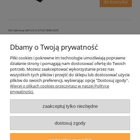
do koszyka
Filtr Kabinowy SAK105 K10752X BMW 5E39
Dostępność:
duża ilość
Dbamy o Twoją prywatność
Wysyłka w:
48 godzin
Pliki cookies i pokrewne im technologie umożliwiają poprawne
83,77 zł
działanie strony i pomagają nam dostosować ofertę do Twoich
potrzeb. Możesz zaakceptować wykorzystanie przez nas
wszystkich tych plików i przejść do sklepu lub dostosować użycie
do koszyka
plików do swoich preferencji, wybierając opcję "Dostosuj zgody".
Więcej o plikach cookies przeczytasz w naszej Polityce
prywatności.
«
1
2
3
4
5
...
22
»
zaakceptuj tylko niezbędne
Warunki zakupów
dostosuj zgody
Moje konto
zaakceptuj wszystkie