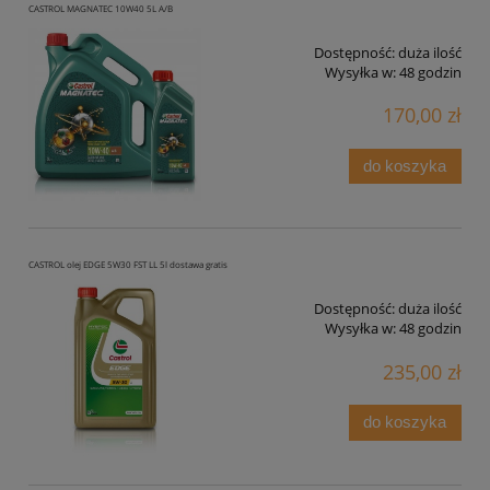
CASTROL MAGNATEC 10W40 5L A/B
Dostępność:
duża ilość
Wysyłka w:
48 godzin
170,00 zł
do koszyka
CASTROL olej EDGE 5W30 FST LL 5l dostawa gratis
Dostępność:
duża ilość
Wysyłka w:
48 godzin
235,00 zł
do koszyka