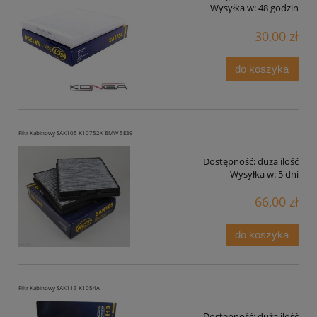
Wysyłka w:
48 godzin
30,00 zł
do koszyka
Filtr Kabinowy SAK105 K10752X BMW 5E39
Dostępność:
duża ilość
Wysyłka w:
5 dni
66,00 zł
do koszyka
Filtr Kabinowy SAK113 K1054A
Dostępność:
duża ilość