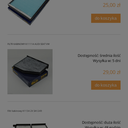
25,00 zł
do koszyka
FILTR KABINOWY K1111A AUDI SEAT VW
Dostępność:
średnia ilość
Wysyłka w:
5 dni
29,00 zł
do koszyka
Filtr kabinowy K1134 2X SA1249
Dostępność:
duża ilość
Wysyłka w:
48 godzin