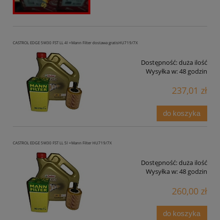
CASTROL EDGE 5W30 FST LL 4l +Mann Filter dostawa gratisHU719/7X
Dostępność:
duża ilość
Wysyłka w:
48 godzin
237,01 zł
do koszyka
CASTROL EDGE 5W30 FST LL 5l +Mann Filter HU719/7X
Dostępność:
duża ilość
Wysyłka w:
48 godzin
260,00 zł
do koszyka