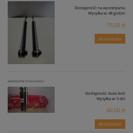
Dostępność:
na wyczerpaniu
Wysyłka w:
48 godzin
75,00 zł
do koszyka
AMORTYZATOR TYŁ FIAT PUNTO II
Dostępność:
duża ilość
Wysyłka w:
5 dni
60,00 zł
do koszyka