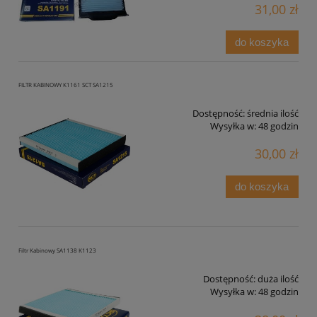
31,00 zł
do koszyka
FILTR KABINOWY K1161 SCT SA1215
Dostępność:
średnia ilość
Wysyłka w:
48 godzin
30,00 zł
do koszyka
Filtr Kabinowy SA1138 K1123
Dostępność:
duża ilość
Wysyłka w:
48 godzin