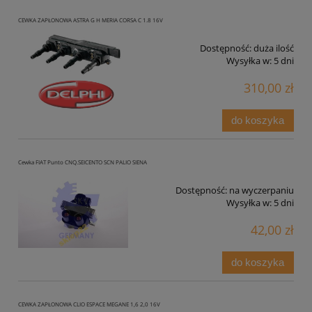
CEWKA ZAPŁONOWA ASTRA G H MERIA CORSA C 1.8 16V
Dostępność:
duża ilość
Wysyłka w:
5 dni
310,00 zł
do koszyka
Cewka FIAT Punto CNQ.SEICENTO SCN PALIO SIENA
Dostępność:
na wyczerpaniu
Wysyłka w:
5 dni
42,00 zł
do koszyka
CEWKA ZAPŁONOWA CLIO ESPACE MEGANE 1,6 2,0 16V