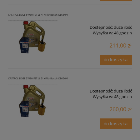
CASTROL EDGE 5W30 FST LL 4l +Filtr Bosch OE650/1
Dostępność:
duża ilość
Wysyłka w:
48 godzin
211,00 zł
do koszyka
CASTROL EDGE 5W30 FST LL 5l +Filtr Bosch OE650/1
Dostępność:
duża ilość
Wysyłka w:
48 godzin
260,00 zł
do koszyka