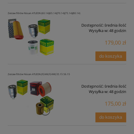
Zestaw filtrów Nissan ATLEON (60.14)(65.14)(70.14)(75.14)(80.14)
Dostępność:
średnia ilość
Wysyłka w:
48 godzin
179,00 zł
do koszyka
Zestaw filtrów Nissan ATLEON (F24M,F24W) 35.15 56.15
Dostępność:
średnia ilość
Wysyłka w:
48 godzin
175,00 zł
do koszyka