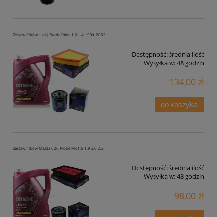
Zestaw filtrów + olej Skoda Fabia 1,0 1.4 1999-2002
Dostępność:
średnia ilość
Wysyłka w:
48 godzin
134,00 zł
do koszyka
Zestaw filtrów Mazda 626 Probe Mx 1,6 1,9 2,0 2,2
Dostępność:
średnia ilość
Wysyłka w:
48 godzin
98,00 zł