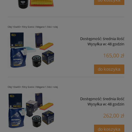
Olej 10w40+ filtry Scenic I Megane 1.9dci +olej
Dostępność:
średnia ilość
Wysyłka w:
48 godzin
165,00 zł
do koszyka
Olej 10w40+ filtry Scenic I Megane 1.9dci +olej
Dostępność:
średnia ilość
Wysyłka w:
48 godzin
262,00 zł
do koszyka