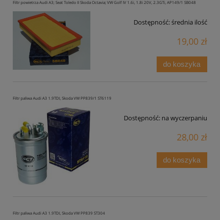
Filtr powietrza Audi A3; Seat Toledo II Skoda Octavia; VW Golf IV 1.6i, 1.8i 20V, 2.3GTi, AP149/1 SB048
Dostępność:
średnia ilość
19,00 zł
do koszyka
Filtr paliwa Audi A3 1.9TDI, Skoda VW PP839/1 ST6119
Dostępność:
na wyczerpaniu
28,00 zł
do koszyka
Filtr paliwa Audi A3 1.9TDI, Skoda VW PP839 ST304