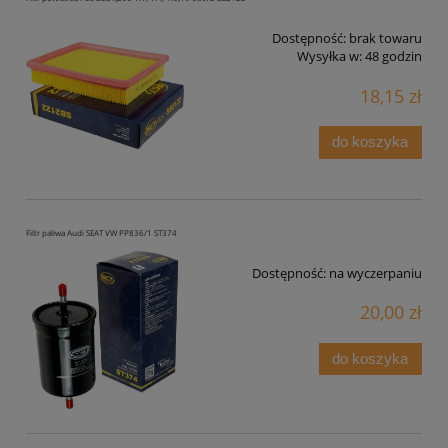
Dostępność:
brak towaru
Wysyłka w:
48 godzin
18,15 zł
do koszyka
Filtr paliwa Audi SEAT VW PP836/1 ST374
Dostępność:
na wyczerpaniu
20,00 zł
do koszyka