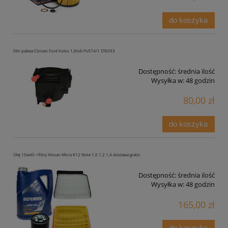
do koszyka
Filtr paliwa Citroen Ford Volvo 1,6hdi Ps974/1 ST6093
Dostępność:
średnia ilość
Wysyłka w:
48 godzin
80,00 zł
do koszyka
Olej 10w40 +filtry Nissan Micra K12 Note 1,0 1,2 1,4 dostawa gratis
Dostępność:
średnia ilość
Wysyłka w:
48 godzin
165,00 zł
do koszyka