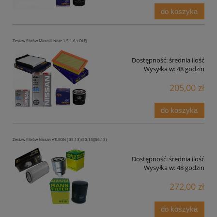
do koszyka
Zestaw filtrów Micra III Note 1.5 1.6 +OLEJ
Dostępność:
średnia ilość
Wysyłka w:
48 godzin
205,00 zł
do koszyka
Zestaw filtrów Nissan ATLEON ( 35.13) (50.13)(56.13)
Dostępność:
średnia ilość
Wysyłka w:
48 godzin
272,00 zł
do koszyka