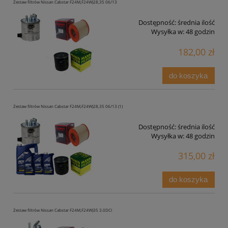
Zestaw filtrów Nissan Cabstar F24M,F24W)28,35 06/13
Dostępność:
średnia ilość
Wysyłka w:
48 godzin
182,00 zł
do koszyka
Zestaw filtrów Nissan Cabstar F24M,F24W)28,35 06/13 (1)
Dostępność:
średnia ilość
Wysyłka w:
48 godzin
315,00 zł
do koszyka
Zestaw filtrów Nissan Cabstar F24M,F24W)35 3.0DCI