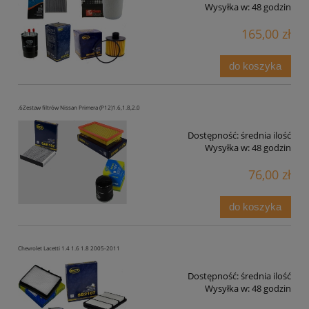
Wysyłka w:
48 godzin
165,00 zł
do koszyka
.6Zestaw filtrów Nissan Primera (P12)1.6,1.8,2.0
Dostępność:
średnia ilość
Wysyłka w:
48 godzin
76,00 zł
do koszyka
Chevrolet Lacetti 1.4 1.6 1.8 2005-2011
Dostępność:
średnia ilość
Wysyłka w:
48 godzin