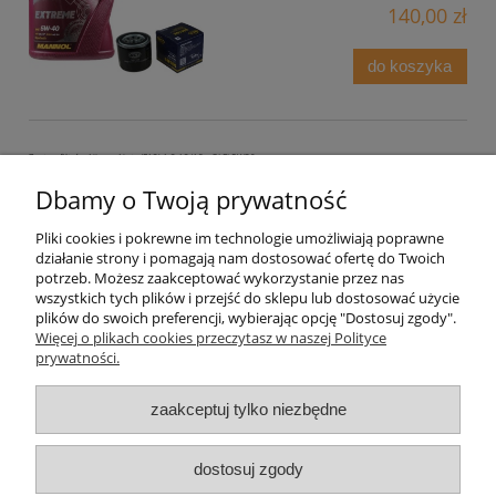
140,00 zł
do koszyka
Zestaw filtrów Nissan Note (E12) 1.2 12/18 +OLEJ 5W30
Dbamy o Twoją prywatność
Dostępność:
średnia ilość
Wysyłka w:
48 godzin
Pliki cookies i pokrewne im technologie umożliwiają poprawne
działanie strony i pomagają nam dostosować ofertę do Twoich
203,00 zł
potrzeb. Możesz zaakceptować wykorzystanie przez nas
wszystkich tych plików i przejść do sklepu lub dostosować użycie
do koszyka
plików do swoich preferencji, wybierając opcję "Dostosuj zgody".
Więcej o plikach cookies przeczytasz w naszej Polityce
prywatności.
«
1
2
3
4
5
...
44
»
zaakceptuj tylko niezbędne
Warunki zakupów
dostosuj zgody
Moje konto