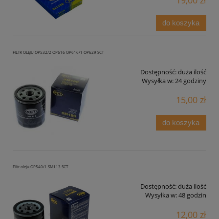
19,00 zł
do koszyka
FILTR OLEJU OP532/2 OP616 OP616/1 OP629 SCT
Dostępność:
duża ilość
Wysyłka w:
24 godziny
15,00 zł
do koszyka
Filtr oleju OP540/1 SM113 SCT
Dostępność:
duża ilość
Wysyłka w:
48 godzin
12,00 zł