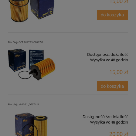
15,00 zł
do koszyka
Filtr Oleju SCT SH4793 OE667/1
Dostępność:
duża ilość
Wysyłka w:
48 godzin
15,00 zł
do koszyka
Filtr oleju sh4061 ,OE674/5
Dostępność:
średnia ilość
Wysyłka w:
48 godzin
20,00 zł