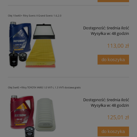
Olej 10w40+ filtry Scenic II Grand Scenic 1.6,2.0
Dostępność:
średnia ilość
Wysyłka w:
48 godzin
113,00 zł
do koszyka
Olej 5w40 +filtry TOYOTA YARIS 1.0 VVT-i, 1.3 VVTi dostawa gratis
Dostępność:
średnia ilość
Wysyłka w:
48 godzin
125,01 zł
do koszyka