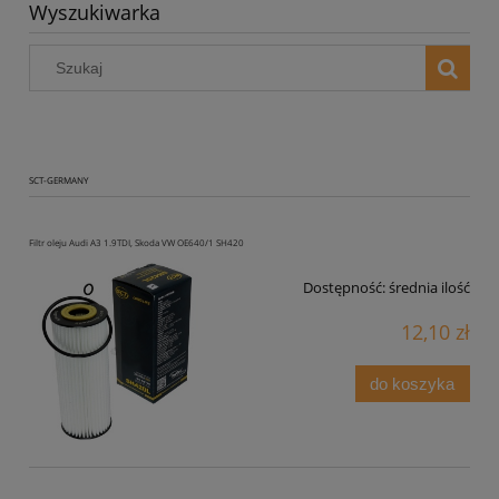
Wyszukiwarka
SCT-GERMANY
Filtr oleju Audi A3 1.9TDI, Skoda VW OE640/1 SH420
Dostępność:
średnia ilość
12,10 zł
do koszyka