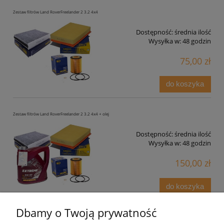
Zestaw filtrów Land RoverFreelander 2 3.2 4x4
Dostępność:
średnia ilość
Wysyłka w:
48 godzin
75,00 zł
do koszyka
Zestaw filtrów Land RoverFreelander 2 3.2 4x4 + olej
Dostępność:
średnia ilość
Wysyłka w:
48 godzin
150,00 zł
do koszyka
Dbamy o Twoją prywatność
Zestaw filtrów Land Rover Defender D200 SD4 od2019-2025