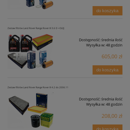
do koszyka
Zestaw filtrów Land Rover Range Rover III 3.6 D +OLEJ
Dostępność:
średnia ilość
Wysyłka w:
48 godzin
605,00 zł
do koszyka
Zestaw filtrów Land Rover Range Rover III 4.2 do 2006.11
Dostępność:
średnia ilość
Wysyłka w:
48 godzin
208,00 zł
do koszyka