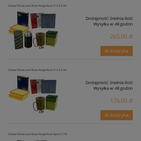
Zestaw filtrów Land Rover Range Rover IV 4.4 D V8
Dostępność:
średnia ilość
Wysyłka w:
48 godzin
265,00 zł
do koszyka
Zestaw filtrów Land Rover Range Rover IV 4.4 D V8
Dostępność:
średnia ilość
Wysyłka w:
48 godzin
176,00 zł
do koszyka
Zestaw filtrów Land Rover Range Rover Sport 2.7TD