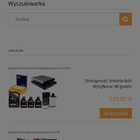
Wyszukiwarka
LAND ROVER
Zestaw filtrów Land Rover Range Rover Sport 3.0 SCV6
Dostępność:
średnia ilość
Wysyłka w:
48 godzin
510,00 zł
do koszyka
Zestaw filtrów Land Rover Discovery III 2.7TD