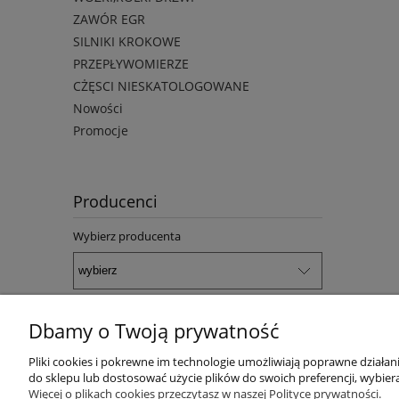
ZAWÓR EGR
SILNIKI KROKOWE
PRZEPŁYWOMIERZE
CŻĘSCI NIESKATOLOGOWANE
Nowości
Promocje
Producenci
Wybierz producenta
Dbamy o Twoją prywatność
Warunki zakupów
Pliki cookies i pokrewne im technologie umożliwiają poprawne działa
do sklepu lub dostosować użycie plików do swoich preferencji, wybiera
Regulamin sklepu
Więcej o plikach cookies przeczytasz w naszej Polityce prywatności.