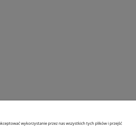
rmacje o sklepie
kceptować wykorzystanie przez nas wszystkich tych plików i przejść
rmie