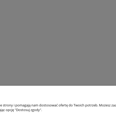
Moje konto
Info
nie strony i pomagają nam dostosować ofertę do Twoich potrzeb. Możesz zaa
jąc opcję "Dostosuj zgody".
Twoje zamówienia
O fi