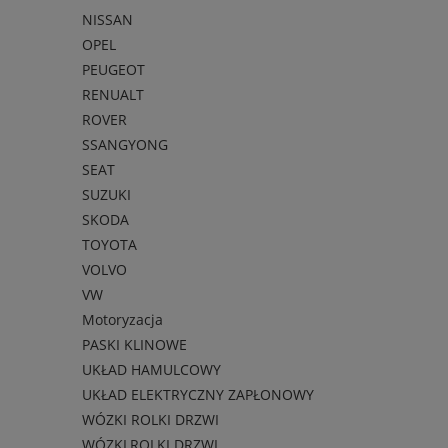
NISSAN
OPEL
PEUGEOT
RENUALT
ROVER
SSANGYONG
SEAT
SUZUKI
SKODA
TOYOTA
VOLVO
VW
Motoryzacja
PASKI KLINOWE
UKŁAD HAMULCOWY
UKŁAD ELEKTRYCZNY ZAPŁONOWY
WÓZKI ROLKI DRZWI
WÓZKI,ROLKI DRZWI