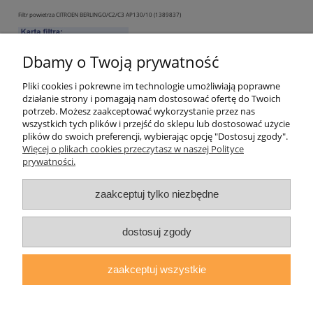
Filtr powietrza CITROEN BERLINGO/C2/C3 AP130/10 (1389837)
Dostępność:
na wyczerpaniu
Dbamy o Twoją prywatność
46,38 zł
Pliki cookies i pokrewne im technologie umożliwiają poprawne
działanie strony i pomagają nam dostosować ofertę do Twoich
do koszyka
potrzeb. Możesz zaakceptować wykorzystanie przez nas
wszystkich tych plików i przejść do sklepu lub dostosować użycie
plików do swoich preferencji, wybierając opcję "Dostosuj zgody".
Więcej o plikach cookies przeczytasz w naszej Polityce
prywatności.
«
1
2
3
4
5
...
10
»
zaakceptuj tylko niezbędne
Warunki zakupów
dostosuj zgody
Moje konto
zaakceptuj wszystkie
Informacje o sklepie