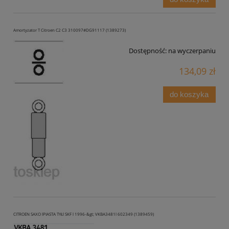
Amortyzator T Citroen C2 C3 310097#DG91117 (1389273)
Dostępność:
na wyczerpaniu
134,09 zł
do koszyka
CITROEN SAXO lPIASTA TYŁl SKF l 1996-&gt; VKBA3481l 602349 (1389459)