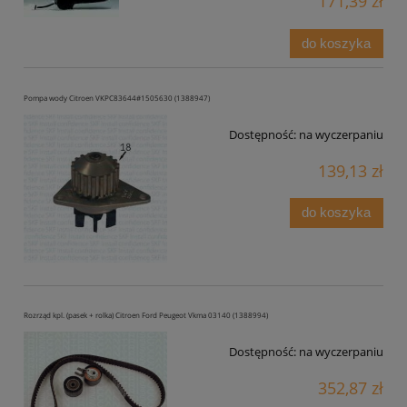
171,39 zł
do koszyka
Pompa wody Citroen VKPC83644#1505630 (1388947)
Dostępność:
na wyczerpaniu
139,13 zł
do koszyka
Rozrząd kpl. (pasek + rolka) Citroen Ford Peugeot Vkma 03140 (1388994)
Dostępność:
na wyczerpaniu
352,87 zł