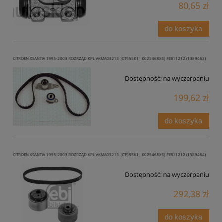
80,65 zł
do koszyka
CITROEN XSANTIA 1995-2003 ROZRZĄD KPL VKMA03213 |CT955K1| K025468XS| FEB11212 (1389463)
Dostępność:
na wyczerpaniu
199,62 zł
do koszyka
CITROEN XSANTIA 1995-2003 ROZRZĄD KPL VKMA03213 |CT955K1| K025468XS| FEB11212 (1389464)
Dostępność:
na wyczerpaniu
292,38 zł
do koszyka