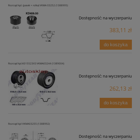
Rozrząd kpl. (pasek + rolka) VKMA 03252 (1388995)
Dostępność:
na wyczerpaniu
383,11 zł
do koszyka
Rozrząd kpl.K015523XS VKMA03244 (1389004)
Dostępność:
na wyczerpaniu
262,13 zł
do koszyka
Rozrząd kpl VKMA03255 (1388992)
Dostępność:
na wyczerpaniu