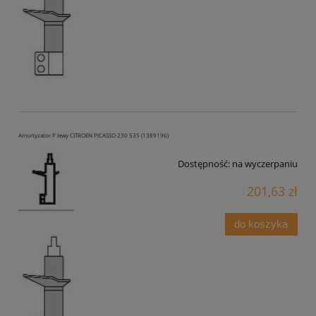
Amortyzator P lewy CITROEN PICASSO 230 535 (1389196)
Dostępność:
na wyczerpaniu
201,63 zł
do koszyka