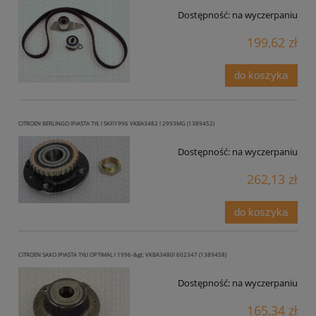
Dostępność:
na wyczerpaniu
199,62 zł
do koszyka
CITROEN BERLINGO lPIASTA TYŁ l SKFl1996 VKBA3482 l 2993MG (1389452)
Dostępność:
na wyczerpaniu
262,13 zł
do koszyka
CITROEN SAXO lPIASTA TYŁl OPTIMAL l 1996-&gt; VKBA3480l 602347 (1389458)
Dostępność:
na wyczerpaniu
165,34 zł