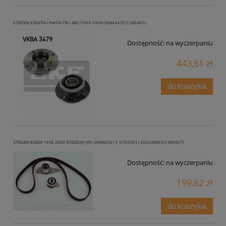
CITROEN XSANTIA l PIASTA TYŁ l ABS l1995-1999l VKBA3479 (1389465)
Dostępność:
na wyczerpaniu
443,61 zł
do koszyka
CITROEN XSARA 1998-2000 ROZRZĄD KPL VKMA03213 |CT955K1| K025468XS (1389467)
Dostępność:
na wyczerpaniu
199,62 zł
do koszyka