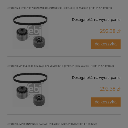
CITROEN ZX 1996-1997 ROZRZĄD KPL VKMA03213 |CT955K1| K025468XS | FE11212 (1389470)
Dostępność:
na wyczerpaniu
292,38 zł
do koszyka
CITROEN XM 1994-2000 ROZRZĄD KPL VKMA03213 |CT955K1| K025468XS |FEBI11212 (1389462)
Dostępność:
na wyczerpaniu
292,38 zł
do koszyka
CITROEN JUMPER I NAPINACZ PASKA I 1994-2002I EVR55919I vkba33014 (1389456)