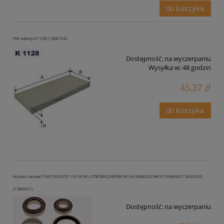
do koszyka
Filtr kabiny K1128 (1388794)
Dostępność:
na wyczerpaniu
Wysyłka w:
48 godzin
45,37 zł
do koszyka
łożysko zestaw T FIAT DUCATO 10/14 94-;CITROEN JUMPER 94-04 VKBA3429#CX135#FAG713650420
(1388921)
Dostępność:
na wyczerpaniu