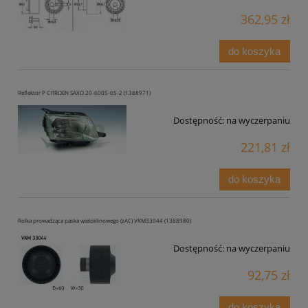
362,95 zł
do koszyka
Reflektor P CITROEN SAXO 20-6005-05-2 (1388971)
Dostępność:
na wyczerpaniu
221,81 zł
do koszyka
Rolka prowadząca paska wieloklinowego (zAC) VKM33044 (1388980)
Dostępność:
na wyczerpaniu
92,75 zł
do koszyka