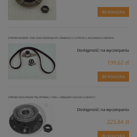
do koszyka
CITROEN EVASION 1998-2000 ROZRZĄD KPL VKMA03213 |CT955K1| K025468XS (1389455)
Dostępność:
na wyczerpaniu
199,62 zł
do koszyka
CITROEN SAXO lPIASTA TYŁl OPTIMAL l 1996-> VKBA3481l 602349 (1389457)
Dostępność:
na wyczerpaniu
225,84 zł
do koszyka