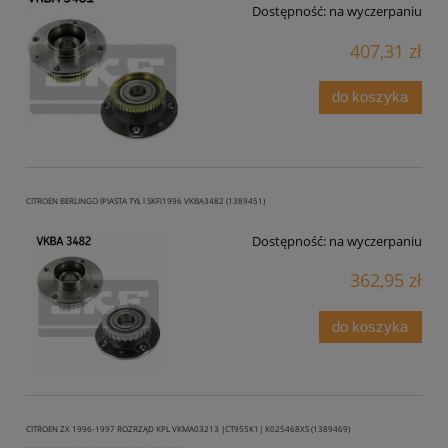
Dostępność:
na wyczerpaniu
407,31 zł
do koszyka
CITROEN BERLINGO lPIASTA TYŁ l SKFl1996 VKBA3482 (1389451)
Dostępność:
na wyczerpaniu
362,95 zł
do koszyka
CITROEN ZX 1996-1997 ROZRZĄD KPL VKMA03213 |CT955K1| K025468XS (1389469)