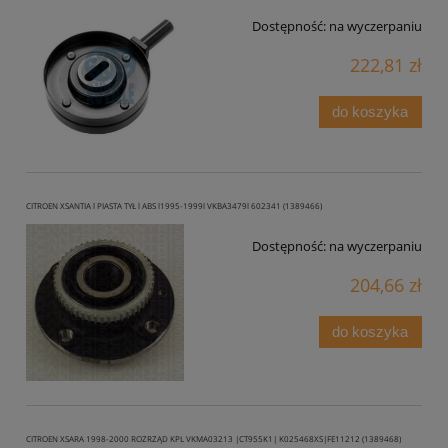
Dostępność:
na wyczerpaniu
222,81 zł
do koszyka
CITROEN XSANTIA l PIASTA TYŁ l ABS l1995-1999l VKBA3479l 602341 (1389466)
Dostępność:
na wyczerpaniu
204,66 zł
do koszyka
CITROEN XSARA 1998-2000 ROZRZĄD KPL VKMA03213 |CT955K1| K025468XS|FE11212 (1389468)