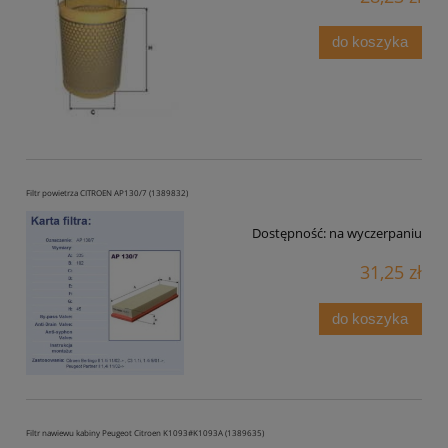
do koszyka
Filtr powietrza CITROEN AP130/7 (1389832)
Dostępność:
na wyczerpaniu
31,25 zł
do koszyka
Filtr nawiewu kabiny Peugeot Citroen K1093#K1093A (1389635)