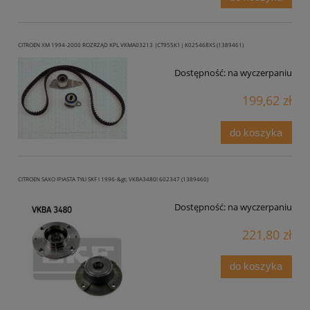
CITROEN XM 1994-2000 ROZRZĄD KPL VKMA03213 |CT955K1| K025468XS (1389461)
Dostępność:
na wyczerpaniu
199,62 zł
do koszyka
CITROEN SAXO lPIASTA TYŁl SKF l 1996-&gt; VKBA3480l 602347 (1389460)
Dostępność:
na wyczerpaniu
221,80 zł
do koszyka