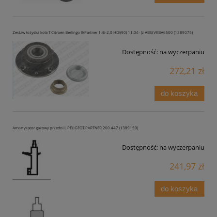
Zestaw łożyska koła T Citroen Berlingo II/Partner 1,4i-2,0 HDI(90) 11.04- (z ABS) VKBA6500 (1389075)
Dostępność:
na wyczerpaniu
272,21 zł
do koszyka
Amortyzator gazowy przedni L PEUGEOT PARTNER 200 447 (1389159)
Dostępność:
na wyczerpaniu
241,97 zł
do koszyka