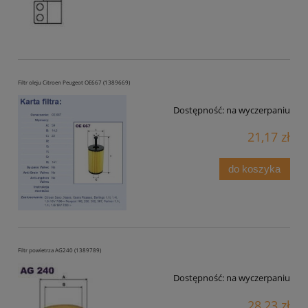
Filtr oleju Citroen Peugeot OE667 (1389669)
Dostępność:
na wyczerpaniu
21,17 zł
do koszyka
Filtr powietrza AG240 (1389789)
Dostępność:
na wyczerpaniu
28,23 zł