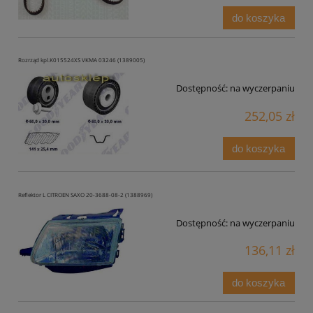
do koszyka
Rozrząd kpl.K015524XS VKMA 03246 (1389005)
Dostępność:
na wyczerpaniu
252,05 zł
do koszyka
Reflektor L CITROEN SAXO 20-3688-08-2 (1388969)
Dostępność:
na wyczerpaniu
136,11 zł
do koszyka