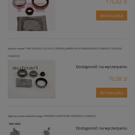
175,42 zł
do koszyka
łożysko zestaw T FIAT DUCATO 10/14 94-;CITROEN JUMPER 94-04 VKBA3429#CX135#FAG713650420
(1388920)
Dostępność:
na wyczerpaniu
70,58 zł
do koszyka
Napinacz paska wieloklinowego CITROEN/PUGEOT/FORD VKM33043 (1388932)
Dostępność:
na wyczerpaniu