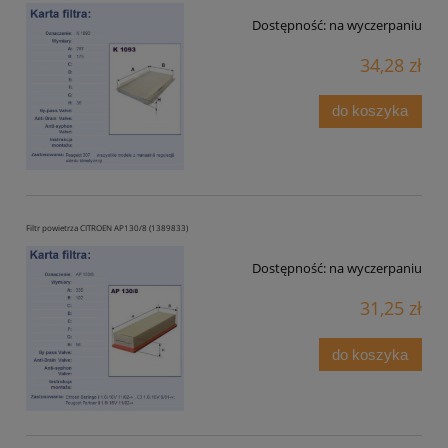
Dostępność:
na wyczerpaniu
34,28 zł
do koszyka
Filtr powietrza CITROEN AP130/8 (1389833)
Dostępność:
na wyczerpaniu
31,25 zł
do koszyka