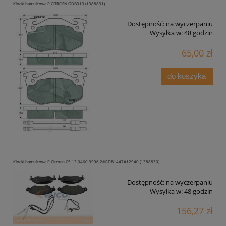
Klocki hamulcowe P CITROEN GDB313 (1388831)
Dostępność:
na wyczerpaniu
Wysyłka w:
48 godzin
65,00 zł
do koszyka
Klocki hamulcowe P Citroen C5 13.0460.3996.2#GDB1447#12940 (1388830)
Dostępność:
na wyczerpaniu
Wysyłka w:
48 godzin
156,27 zł