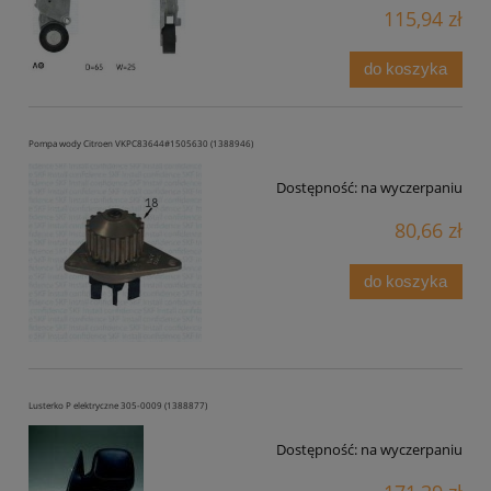
115,94 zł
do koszyka
Pompa wody Citroen VKPC83644#1505630 (1388946)
Dostępność:
na wyczerpaniu
80,66 zł
do koszyka
Lusterko P elektryczne 305-0009 (1388877)
Dostępność:
na wyczerpaniu