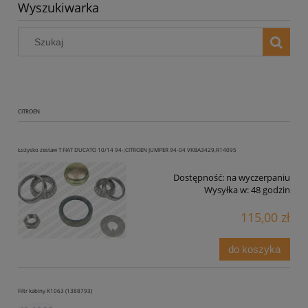
Wyszukiwarka
CITROEN
Łożysko zestaw T FIAT DUCATO 10/14 94-;CITROEN JUMPER 94-04 VKBA3429,R14095
Dostępność:
na wyczerpaniu
Wysyłka w:
48 godzin
115,00 zł
do koszyka
Filtr kabiny K1063 (1388793)